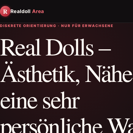
R
Realdoll
Area
DISKRETE ORIENTIERUNG · NUR FÜR ERWACHSENE
Real Dolls –
Ästhetik, Näh
eine sehr
persönliche W