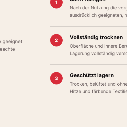
1
Nach der Nutzung die vor
ausdrücklich geeigneten, m
Vollständig trocknen
2
e geeignet
Oberfläche und innere Bere
Beachte
Lagerung vollständig vers
Geschützt lagern
3
Trocken, belüftet und ohn
Hitze und färbende Textilie