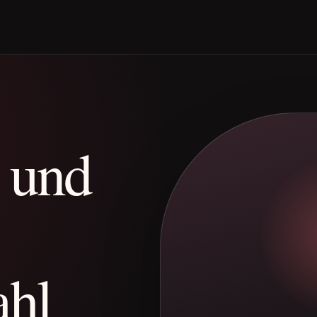
e und
ahl