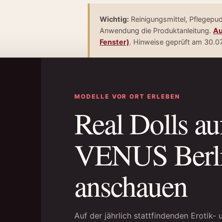
Wichtig:
Reinigungsmittel, Pflegepud
Anwendung die Produktanleitung.
Au
Fenster)
. Hinweise geprüft am 30.0
MODELLE VOR ORT ERLEBEN
Real Dolls au
VENUS Berl
anschauen
Auf der jährlich stattfindenden Erotik