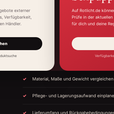
gebote externer
Auf Rotlicht.de könne
s, Verfügbarkeit,
Prüfe in der aktuelle
en Händler.
für dich und deine Reg
chen
roduktsuche
Verfügbarke
Material, Maße und Gewicht vergleichen
Pflege- und Lagerungsaufwand einplan
Lieferumfang und Rückgabebedingunge